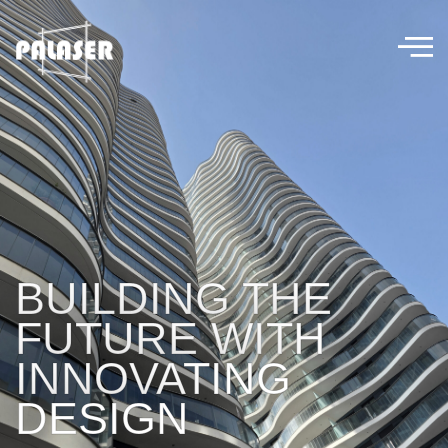
BUILDING THE
FUTURE WITH
INNOVATING
DESIGN